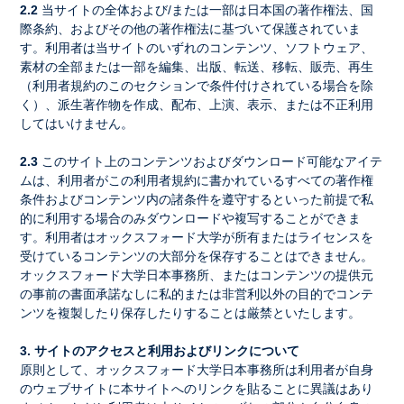
2.2
当サイトの全体および/または一部は日本国の著作権法、国
際条約、およびその他の著作権法に基づいて保護されていま
す。利用者は当サイトのいずれのコンテンツ、ソフトウェア、
素材の全部または一部を編集、出版、転送、移転、販売、再生
（利用者規約のこのセクションで条件付けされている場合を除
く）、派生著作物を作成、配布、上演、表示、または不正利用
してはいけません。
2.3
このサイト上のコンテンツおよびダウンロード可能なアイテ
ムは、利用者がこの利用者規約に書かれているすべての著作権
条件およびコンテンツ内の諸条件を遵守するといった前提で私
的に利用する場合のみダウンロードや複写することができま
す。利用者はオックスフォード大学が所有またはライセンスを
受けているコンテンツの大部分を保存することはできません。
オックスフォード大学日本事務所、またはコンテンツの提供元
の事前の書面承諾なしに私的または非営利以外の目的でコンテ
ンツを複製したり保存したりすることは厳禁といたします。
3. サイトのアクセスと利用およびリンクについて
原則として、オックスフォード大学日本事務所は利用者が自身
のウェブサイトに本サイトへのリンクを貼ることに異議はあり