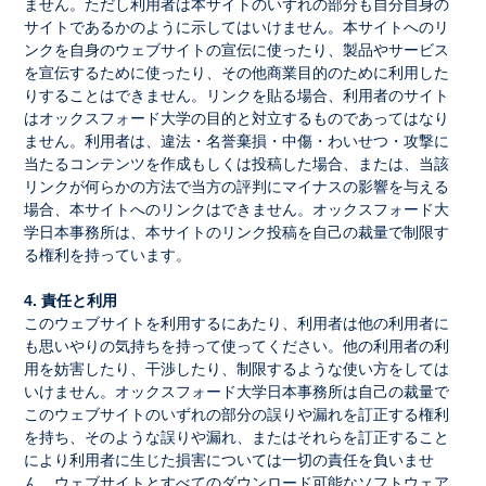
ません。ただし利用者は本サイトのいずれの部分も自分自身の
サイトであるかのように示してはいけません。本サイトへのリ
ンクを自身のウェブサイトの宣伝に使ったり、製品やサービス
を宣伝するために使ったり、その他商業目的のために利用した
りすることはできません。リンクを貼る場合、利用者のサイト
はオックスフォード大学の目的と対立するものであってはなり
ません。利用者は、違法・名誉棄損・中傷・わいせつ・攻撃に
当たるコンテンツを作成もしくは投稿した場合、または、当該
リンクが何らかの方法で当方の評判にマイナスの影響を与える
場合、本サイトへのリンクはできません。オックスフォード大
学日本事務所は、本サイトのリンク投稿を自己の裁量で制限す
る権利を持っています。
4. 責任と利用
このウェブサイトを利用するにあたり、利用者は他の利用者に
も思いやりの気持ちを持って使ってください。他の利用者の利
用を妨害したり、干渉したり、制限するような使い方をしては
いけません。オックスフォード大学日本事務所は自己の裁量で
このウェブサイトのいずれの部分の誤りや漏れを訂正する権利
を持ち、そのような誤りや漏れ、またはそれらを訂正すること
により利用者に生じた損害については一切の責任を負いませ
ん。ウェブサイトとすべてのダウンロード可能なソフトウェア