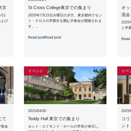
東京
St Cross College東京での集まり
オッ
流会
11
2025年7月15日火曜日の夕方、東京都内でセン
および
ト・クロスの卒業生を囲む夕食会が開催されま
202
.
す。...
と卒業
Read post
Read post
Read 
イベント
イベ
2025/04/30
2025/
にて
Teddy Hall 東京での集まり
コリ
ント
夕食会
セント・エドモンド・ホールの学長が来日し、