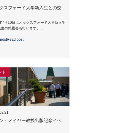
クスフォード大学新入生との交
5年7月10日にオックスフォード大学新入生
生の懇親会も行います。 ...
post
Read post
ント
03/21
ン・メイヤー教授出版記念イベ