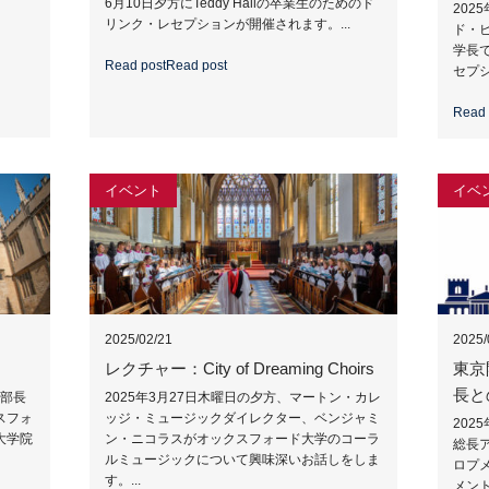
6月10日夕方にTeddy Hallの卒業生のためのド
202
リンク・レセプションが開催されます。...
ド・
学長
Read post
Read post
セプシ
Read 
イベント
イベ
2025/02/21
2025/
レクチャー：City of Dreaming Choirs
東京
長と
当部長
2025年3月27日木曜日の夕方、マートン・カレ
スフォ
ッジ・ミュージックダイレクター、ベンジャミ
202
大学院
ン・ニコラスがオックスフォード大学のコーラ
総長
ルミュージックについて興味深いお話しをしま
ロプ
す。...
メン