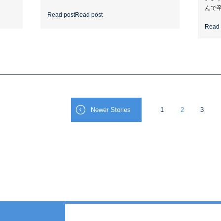
んで卒
Read post
Read post
Read 
Newer Stories
1
2
3