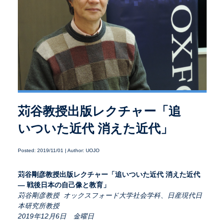
苅谷教授出版レクチャー「追
いついた近代 消えた近代」
Posted: 2019/11/01 | Author: UOJO
苅谷剛彦教授出版レクチャー「追いついた近代
消えた近代
—
戦後日本の自己像と教育」
苅谷剛彦教授 オックスフォード大学社会学科、日産現代日
本研究所教授
2019年12月6日 金曜日