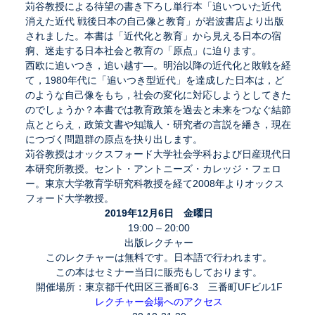
苅谷教授による待望の書き下ろし単行本「追いついた近代
消えた近代 戦後日本の自己像と教育」が岩波書店より出版
されました。本書は「近代化と教育」から見える日本の宿
痾、迷走する日本社会と教育の「原点」に迫ります。
西欧に追いつき，追い越す―。明治以降の近代化と敗戦を経
て，1980年代に「追いつき型近代」を達成した日本は，ど
のような自己像をもち，社会の変化に対応しようとしてきた
のでしょうか？本書では教育政策を過去と未来をつなぐ結節
点ととらえ，政策文書や知識人・研究者の言説を繙き，現在
につづく問題群の原点を抉り出します。
苅谷教授はオックスフォード大学社会学科および日産現代日
本研究所教授。セント・アントニーズ・カレッジ・フェロ
ー。東京大学教育学研究科教授を経て2008年よりオックス
フォード大学教授。
2019
年
12
月
6
日 金曜日
19:00 – 20:00
出版レクチャー
このレクチャーは無料です。日本語で行われます。
この本はセミナー当日に販売もしております。
開催場所：東京都千代田区三番町6-3 三番町UFビル1F
レクチャー会場へのアクセス