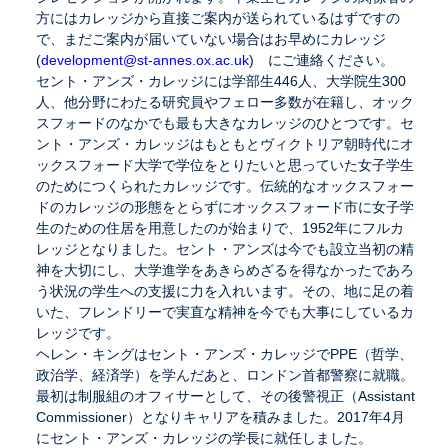
方にはカレッジから直接ご案内が送られているはずですの
で、まだご案内が届いていない場合はお早めにカレッジ
(
development@st-annes.ox.ac.uk
) にご連絡ください。
セント・アンズ・カレッジには学部生446人、大学院生300
人、他分野にわたる研究員やフェロー多数が在籍し、オック
スフォードのなかでも最も大きなカレッジのひとつです。セ
ント・アンズ・カレッジはもともとヴィクトリア朝時代にオ
ックスフォード大学で学位をとりたいと思っていた女子学生
のためにつくられたカレッジです。伝統的なオックスフォー
ドのカレッジの形態をとらずにオックスフォード市に女子学
生のための住居を用意したのが始まりで、1952年にフルカ
レッジとなりました。セント・アンズは今でも設立当初の精
神を大切にし、大学進学をあきらめざるを得なかったであろ
う状況の学生への支援に力を入れいます。その、地に足の着
いた、フレンドリーで実直な精神を今でも大事にしているカ
レッジです。
ヘレン・キングはセント・アンズ・カレッジでPPE（哲学、
政治学、経済学）を学んだあと、ロンドン首都警察に就職。
最初は制服組のオフィサーとして、その後警視正（Assistant
Commissioner）となりキャリアを積みました。2017年4月
にセント・アンズ・カレッジの学長に就任しました。